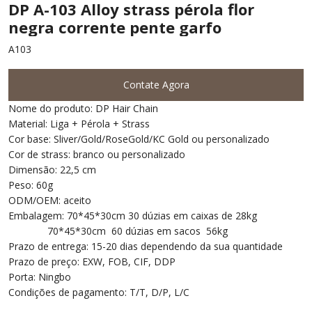
DP A-103 Alloy strass pérola flor
negra corrente pente garfo
A103
Contate Agora
Nome do produto: DP Hair Chain
Material: Liga + Pérola + Strass
Cor base: Sliver/Gold/RoseGold/KC Gold ou personalizado
Cor de strass: branco ou personalizado
Dimensão: 22,5 cm
Peso: 60g
ODM/OEM: aceito
Embalagem: 70*45*30cm 30 dúzias em caixas de 28kg
70*45*30cm 60 dúzias em sacos 56kg
Prazo de entrega: 15-20 dias dependendo da sua quantidade
Prazo de preço: EXW, FOB, CIF, DDP
Porta: Ningbo
Condições de pagamento: T/T, D/P, L/C