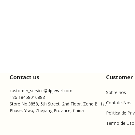
Contact us
Customer 
customer_service@dpjewel.com
Sobre nós
+86 18458016888
Contate-Nos
Store No.3858, 5th Street, 2nd Floor, Zone B, 1st
Phase, Yiwu, Zhejiang Province, China
Política de Pri
Termo de Uso