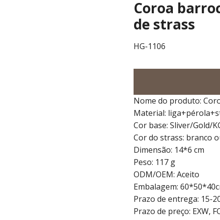
Coroa barroc
de strass
HG-1106
Nome do produto: Coro
Material: liga+pérola+s
Cor base: Sliver/Gold/
Cor do strass: branco 
Dimensão: 14*6 cm
Peso: 117 g
ODM/OEM: Aceito
Embalagem: 60*50*40cm
Prazo de entrega: 15-2
Prazo de preço: EXW, F