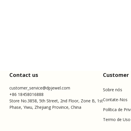
Contact us
Customer 
customer_service@dpjewel.com
Sobre nós
+86 18458016888
Contate-Nos
Store No.3858, 5th Street, 2nd Floor, Zone B, 1st
Phase, Yiwu, Zhejiang Province, China
Política de Pri
Termo de Uso